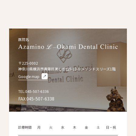
医院名
〒225-0002
神奈川県横浜市青葉区美しが丘5-13-8 メゾンドスリーズ1階
Google map
TEL:045-507-6336
FAX:045-507-6338
診療時間
月
火
水
木
金
土
日・祝