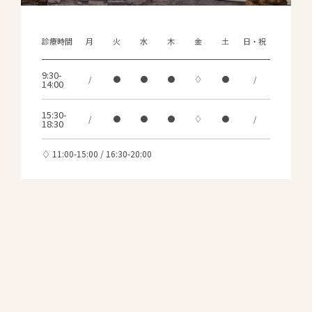
診療時間
月
火
水
木
金
土
日・祝
9:30-
/
●
●
●
♢
●
/
14:00
15:30-
/
●
●
●
♢
●
/
18:30
♢ 11:00-15:00 / 16:30-20:00