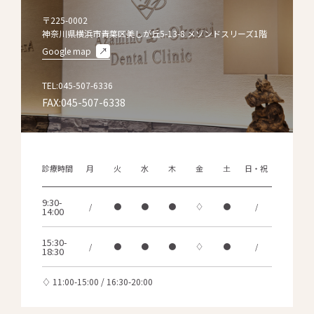
〒225-0002
神奈川県横浜市青葉区美しが丘5-13-8 メゾンドスリーズ1階
Google map
TEL:045-507-6336
FAX:045-507-6338
診療時間
月
火
水
木
金
土
日・祝
9:30-
/
●
●
●
♢
●
/
14:00
15:30-
/
●
●
●
♢
●
/
18:30
♢ 11:00-15:00 / 16:30-20:00